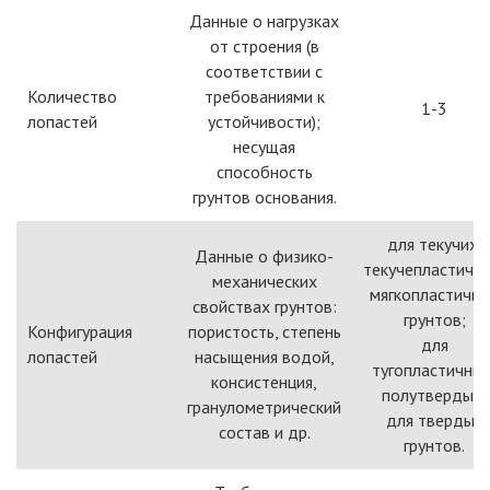
Данные о нагрузках
от строения (в
соответствии с
Количество
требованиями к
1-3
лопастей
устойчивости);
несущая
способность
грунтов основания.
для текучих,
Данные о физико-
текучепластичны
механических
мягкопластичн
свойствах грунтов:
грунтов;
Конфигурация
пористость, степень
для
лопастей
насыщения водой,
тугопластичных
консистенция,
полутвердых;
гранулометрический
для твердых
состав и др.
грунтов.