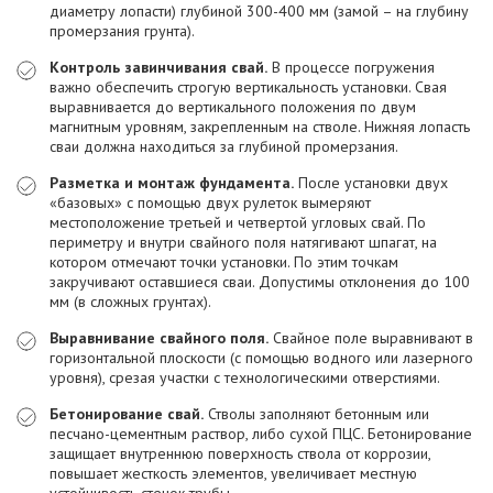
диаметру лопасти) глубиной 300-400 мм (замой – на глубину
промерзания грунта).
Контроль завинчивания свай.
В процессе погружения
важно обеспечить строгую вертикальность установки. Свая
выравнивается до вертикального положения по двум
магнитным уровням, закрепленным на стволе. Нижняя лопасть
сваи должна находиться за глубиной промерзания.
Разметка и монтаж фундамента.
После установки двух
«базовых» с помощью двух рулеток вымеряют
местоположение третьей и четвертой угловых свай. По
периметру и внутри свайного поля натягивают шпагат, на
котором отмечают точки установки. По этим точкам
закручивают оставшиеся сваи. Допустимы отклонения до 100
мм (в сложных грунтах).
Выравнивание свайного поля.
Свайное поле выравнивают в
горизонтальной плоскости (с помощью водного или лазерного
уровня), срезая участки с технологическими отверстиями.
Бетонирование свай.
Стволы заполняют бетонным или
песчано-цементным раствор, либо сухой ПЦС. Бетонирование
защищает внутреннюю поверхность ствола от коррозии,
повышает жесткость элементов, увеличивает местную
устойчивость стенок трубы.